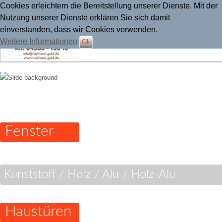
Cookies erleichtern die Bereitstellung unserer Dienste. Mit der
Nutzung unserer Dienste erklären Sie sich damit
einverstanden, dass wir Cookies verwenden.
Weitere Informationen
Ok
Tischlerei Gold
Fenster
Kunststoff / Holz / Alu / Holz-Alu
Haustüren