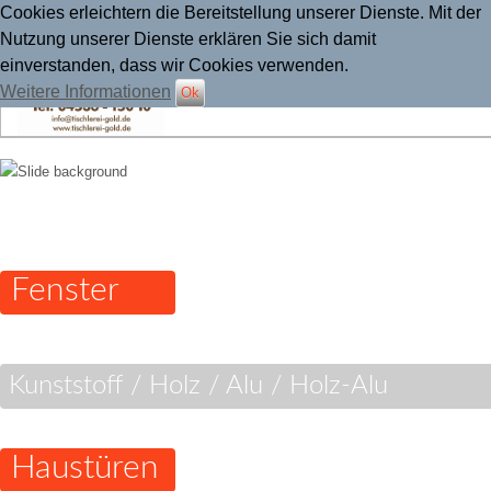
Cookies erleichtern die Bereitstellung unserer Dienste. Mit der
Nutzung unserer Dienste erklären Sie sich damit
einverstanden, dass wir Cookies verwenden.
Weitere Informationen
Ok
Tischlerei Gold
Fenster
Kunststoff / Holz / Alu / Holz-Alu
Haustüren