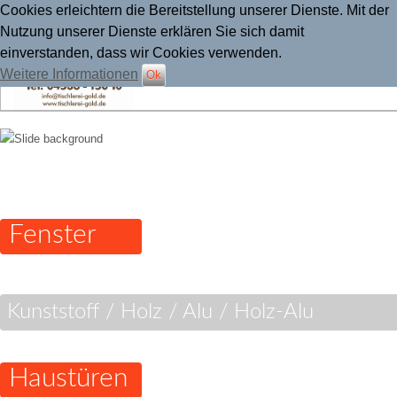
Cookies erleichtern die Bereitstellung unserer Dienste. Mit der
Nutzung unserer Dienste erklären Sie sich damit
einverstanden, dass wir Cookies verwenden.
Weitere Informationen
Ok
Tischlerei Gold
Fenster
Kunststoff / Holz / Alu / Holz-Alu
Haustüren