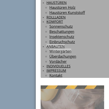
HAUSTÜREN
Haustüren Holz
Haustüren Kunststoff
ROLLLADEN
Sonnenschutz / Beschattung
KOMFORT
Sonnenschutz
Beschattungen
Anbauten
Insektenschutz
Einbruchschutz
ANBAUTEN
Wintergärten
Überdachungen
Wintergärten / Überdachung
Vordächer
INDIVIDUELLES
IMPRESSUM
Kontakt