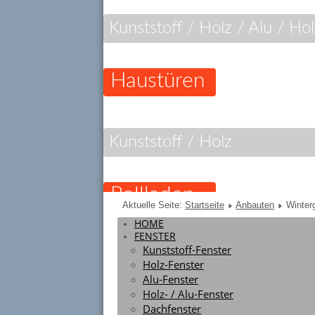
Kunststoff / Holz / Alu / Ho
Haustüren
Kunststoff / Holz
Rollladen
Aktuelle Seite:
Startseite
Anbauten
Winter
HOME
FENSTER
Kunststoff-Fenster
Alu / Holz-Alu
Holz-Fenster
Alu-Fenster
Holz- / Alu-Fenster
Komfort
Dachfenster