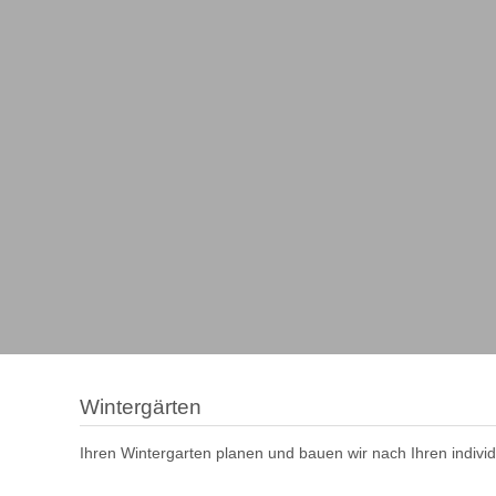
en / Insektenschutz / Einbruchschutz
 / Vordächer
Wintergärten
Ihren Wintergarten planen und bauen wir nach Ihren indiv